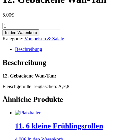
5,00
€
12.
Gebackene
In den Warenkorb
Wan-
Kategorie:
Vorspeisen & Salate
Tan
Menge
Beschreibung
Beschreibung
12. Gebackene Wan-Tan:
Fleischgefüllte Teigtaschen: A,F,8
Ähnliche Produkte
11. 6 kleine Frühlingsrollen
4,00
€
In den Warenkorb