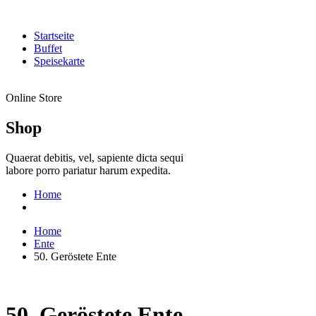
Startseite
Buffet
Speisekarte
Online Store
Shop
Quaerat debitis, vel, sapiente dicta sequi
labore porro pariatur harum expedita.
Home
Home
Ente
50. Geröstete Ente
50. Geröstete Ente