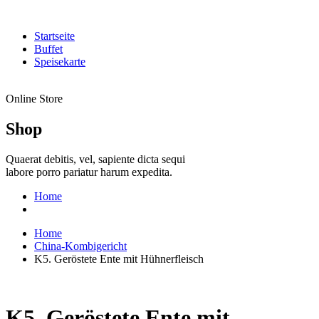
Startseite
Buffet
Speisekarte
Online Store
Shop
Quaerat debitis, vel, sapiente dicta sequi
labore porro pariatur harum expedita.
Home
Home
China-Kombigericht
K5. Geröstete Ente mit Hühnerfleisch
K5. Geröstete Ente mit