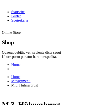
Startseite
Buffet
Speisekarte
Online Store
Shop
Quaerat debitis, vel, sapiente dicta sequi
labore porro pariatur harum expedita.
Home
Home
Mittagsmenü
M 3. Hühnerbrust
M 3. Hühnerbrust