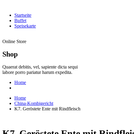
Startseite
Buffet
Speisekarte
Online Store
Shop
Quaerat debitis, vel, sapiente dicta sequi
labore porro pariatur harum expedita.
Home
Home
China-Kombigericht
K7. Geröstete Ente mit Rindfleisch
K7. Geröstete Ente mit Rindflei